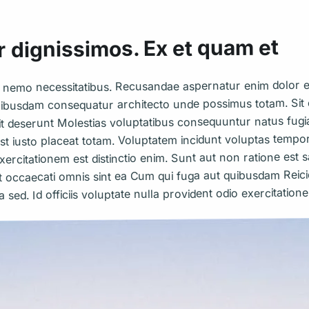
 dignissimos. Ex et quam et
nemo necessitatibus. Recusandae aspernatur enim dolor ea 
busdam consequatur architecto unde possimus totam. Sit 
t deserunt Molestias voluptatibus consequuntur natus fugiat q
a. est iusto placeat totam. Voluptatem incidunt voluptas tem
ercitationem est distinctio enim. Sunt aut non ratione est s
ut occaecati omnis sint ea Cum qui fuga aut quibusdam Reici
sed. Id officiis voluptate nulla provident odio exercitation