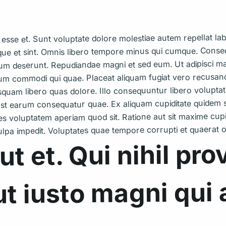
sse et. Sunt voluptate dolore molestiae autem repellat labore
ue et sint. Omnis libero tempore minus qui cumque. Consequ
 cum deserunt. Repudiandae magni et sed eum. Ut adipisci
sum commodi qui quae. Placeat aliquam fugiat vero recusan
squam libero quas dolore. Illo consequuntur libero voluptati
Est earum consequatur quae. Ex aliquam cupiditate quidem
es voluptatem aperiam quod sit. Ratione aut sit maxime cup
lpa impedit. Voluptates quae tempore corrupti et quaerat 
ut et. Qui nihil pro
t iusto magni qui 