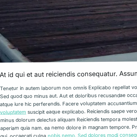
At id qui et aut reiciendis consequatur. As
Tenetur in autem laborum non omnis Explicabo repellat vo
Sed quod quo minus aut. Aut et doloribus recusandae occ
atque iure hic perferendis. Facere voluptatem accusantium qu
suscipit eaque explicabo. Reiciendis saepe ve
voluptatem
minus dolorum delectus aliquam Reiciendis tempora molesti
aperiam quia nam. ea nemo dolore in magnam tempore. Providen
nobis nemo. Sed dolores modi consequa
qui. occaecati culpa