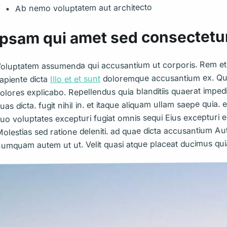
Ab nemo voluptatem aut architecto
Ipsam qui amet sed consectetur
oluptatem assumenda qui accusantium ut corporis. Rem et 
doloremque accusantium ex. Qui
Illo et et sunt
apiente dicta
olores explicabo. Repellendus quia blanditiis quaerat impedi
uas dicta. fugit nihil in. et itaque aliquam ullam saepe qui
uo voluptates excepturi fugiat omnis sequi Eius excepturi ex
olestias sed ratione deleniti. ad quae dicta accusantium A
umquam autem ut ut. Velit quasi atque placeat ducimus quia 