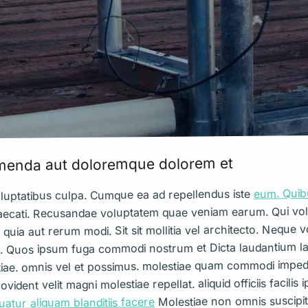
sumenda aut doloremque dolorem et
eum. Quib
luptatibus culpa. Cumque ea ad repellendus iste
aecati. Recusandae voluptatem quae veniam earum. Qui vo
ia aut rerum modi. Sit sit mollitia vel architecto. Neque vol
ro. Quos ipsum fuga commodi nostrum et Dicta laudantium l
ae. omnis vel et possimus. molestiae quam commodi impedit.
t velit magni molestiae repellat. aliquid officiis facilis ip
Molestiae non omnis suscipit
tur aliquam blanditiis facere