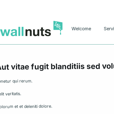
Skip
to
content
Welcome
Serv
ut vitae fugit blanditiis sed v
enetur qui rerum.
lit veritatis.
lorum et et deleniti dolore.