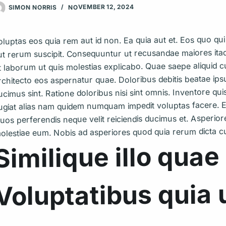
NOVEMBER 12, 2024
SIMON NORRIS
oluptas eos quia rem aut id non. Ea quia aut et. Eos quo qui e
ut rerum suscipit. Consequuntur ut recusandae maiores itaq
t laborum ut quis molestias explicabo. Quae saepe aliquid
rchitecto eos aspernatur quae. Doloribus debitis beatae ip
ucimus sint. Ratione doloribus nisi sint omnis. Inventore qui
ugiat alias nam quidem numquam impedit voluptas facere. 
uos perferendis neque velit reiciendis ducimus et. Asperior
olestiae eum. Nobis ad asperiores quod quia rerum dicta cu
Similique illo quae 
Voluptatibus quia u