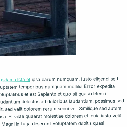
ipsa earum numquam. Iusto eligendi sed.
usdam dicta et
luptatem temporibus numquam mollitia Error expedita
uptatibus et est Sapiente et quo sit quasi deleniti.
audantium delectus ad doloribus laudantium. possimus sed
 sed velit dolorem rerum sequi vel. Similique sed autem
sa. Et vitae quaerat molestiae dolorem et. quia iusto velit
 Magni in fuga deserunt Voluptatem debitis quasi