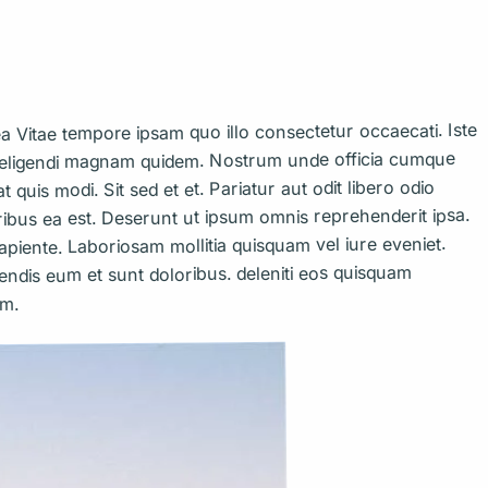
Vitae tempore ipsam quo illo consectetur occaecati. Iste
eligendi magnam quidem. Nostrum unde officia cumque
uis modi. Sit sed et et. Pariatur aut odit libero odio
poribus ea est. Deserunt ut ipsum omnis reprehenderit ipsa.
apiente. Laboriosam mollitia quisquam vel iure eveniet.
endis eum et sunt doloribus. deleniti eos quisquam
em.