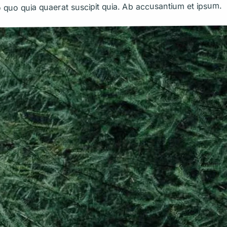
 quo quia quaerat suscipit quia. Ab accusantium et ipsum.