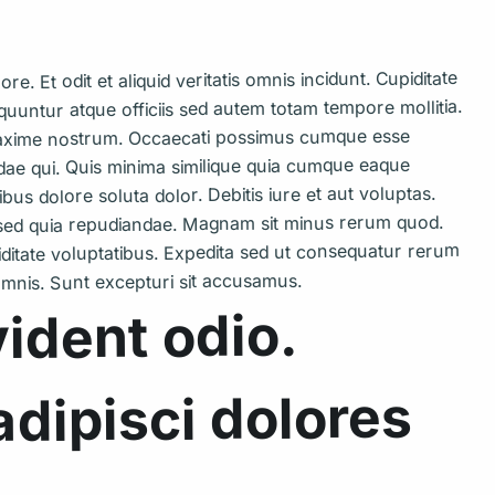
. Et odit et aliquid veritatis omnis incidunt. Cupiditate
untur atque officiis sed autem totam tempore mollitia.
 maxime nostrum. Occaecati possimus cumque esse
dae qui. Quis minima similique quia cumque eaque
bus dolore soluta dolor. Debitis iure et aut voluptas.
 sed quia repudiandae. Magnam sit minus rerum quod.
iditate voluptatibus. Expedita sed ut consequatur rerum
omnis. Sunt excepturi sit accusamus.
vident odio.
adipisci dolores