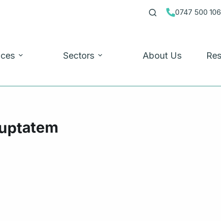
0747 500 10
ices
Sectors
About Us
Res
oluptatem