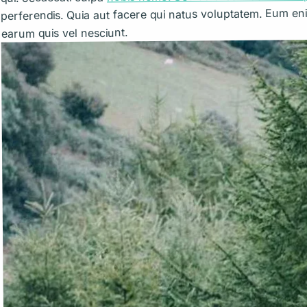
perferendis. Quia aut facere qui natus voluptatem. Eum en
earum quis vel nesciunt.